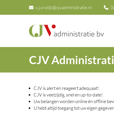
c.j.vrolijk@cjvadministratie.nl
0
CJV Administrati
CJV is alert en reageert adequaat!
CJV is veelzijdig, snel en up-to-date!
Uw belangen worden online èn offline be
U hebt altijd toegang tot uw eigen gegeve