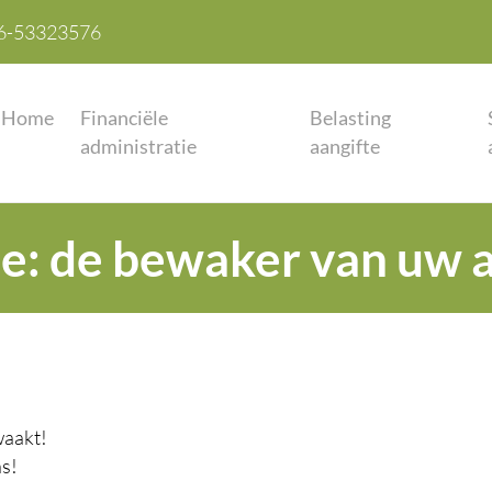
6-53323576
Home
Financiële
Belasting
administratie
aangifte
e: de bewaker van uw a
waakt!
ns!